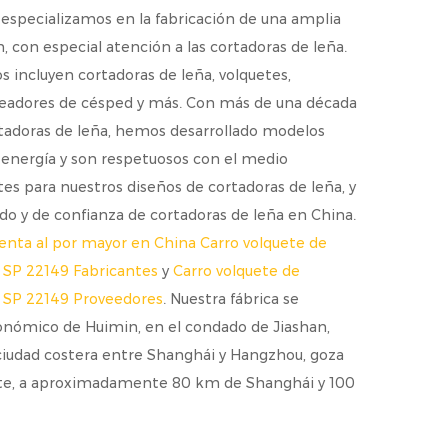
 especializamos en la fabricación de una amplia
 con especial atención a las cortadoras de leña.
s incluyen cortadoras de leña, volquetes,
ireadores de césped y más. Con más de una década
rtadoras de leña, hemos desarrollado modelos
energía y son respetuosos con el medio
s para nuestros diseños de cortadoras de leña, y
o y de confianza de cortadoras de leña en China.
enta al por mayor en China Carro volquete de
b SP 22149 Fabricantes
y
Carro volquete de
b SP 22149 Proveedores
. Nuestra fábrica se
onómico de Huimin, en el condado de Jiashan,
 ciudad costera entre Shanghái y Hangzhou, goza
rte, a aproximadamente 80 km de Shanghái y 100
está certificado según la norma ISO 9001:2015 y