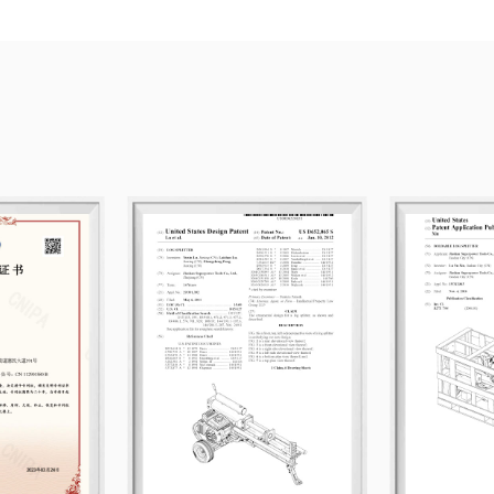
muchos de nuestros productos cuentan 
Nuestros productos se venden en numero
Canadá, Australia, Francia y Alemania,
alta calidad y precios competitivos.
Guiados por el principio de igualdad y
amigos y clientes de todo el mundo pa
nosotros. Esperamos una cooperación s
volquete de polietileno de cuatro rued