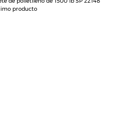
 de polietileno de 1500 lb SP 22148
imo producto