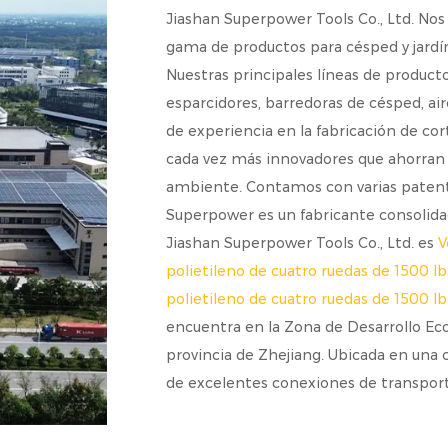
Jiashan Superpower Tools Co., Ltd. Nos
gama de productos para césped y jardín,
Nuestras principales líneas de producto
esparcidores, barredoras de césped, a
de experiencia en la fabricación de co
cada vez más innovadores que ahorran 
ambiente. Contamos con varias patente
Superpower es un fabricante consolidad
Jiashan Superpower Tools Co., Ltd. es
V
polietileno de cuatro ruedas de 1500 l
polietileno de cuatro ruedas de 1500 l
encuentra en la Zona de Desarrollo Ec
provincia de Zhejiang. Ubicada en una
de excelentes conexiones de transpo
km de Hangzhou.
Nuestro sistema de gestión de calidad 