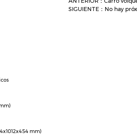
ANTERIOR：Carro volquete
SIGUIENTE：No hay próx
icos
5mm)
1754x1012x454 mm)