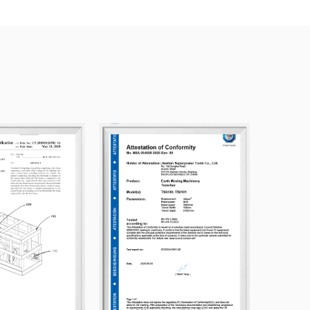
con certificación CE.
sos países, incluidos EE. UU., Reino Unido,
 donde se han ganado una sólida reputación por su
 beneficio mutuo, damos una cálida bienvenida a
ra que establezcan relaciones comerciales con
incera y un desarrollo conjunto. Ofrecemos
Carro
as de 1500 lb SP 22149
en venta.