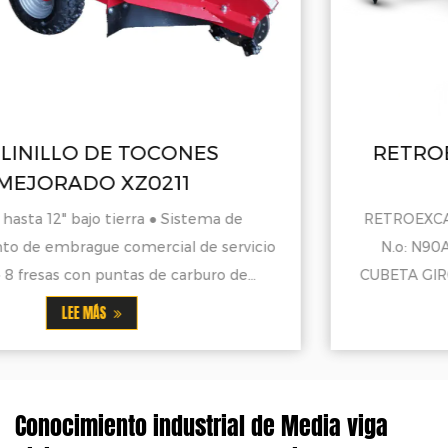
RETROEXCAVADORA CON C
N90A DE 10"
RETROEXCAVADORA CON CUBO DE 10" MODELO
ervicio
N.o: N90A MOTOR DE GASOLINA DE 9 H
CUBETA GIRO 120° PARA REALIZAR OPERA
LEE MÁS
Conocimiento industrial de Media viga