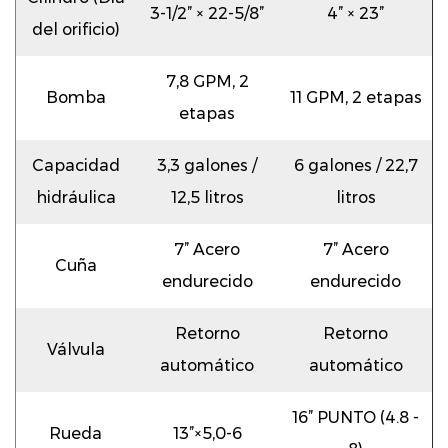
3-1/2” × 22-5/8”
4” × 23”
del orificio)
7,8 GPM, 2
Bomba
11 GPM, 2 etapas
etapas
Capacidad
3,3 galones /
6 galones / 22,7
hidráulica
12,5 litros
litros
7” Acero
7” Acero
Cuña
endurecido
endurecido
Retorno
Retorno
Válvula
automático
automático
16” PUNTO (4.8 -
Rueda
13”×5,0-6