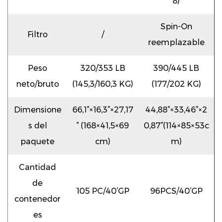
8)
Spin-On
Filtro
/
reemplazable
Peso
320/353 LB
390/445 LB
neto/bruto
(145,3/160,3 KG)
(177/202 KG)
Dimensione
66,1”×16,3”×27,17
44,88”×33,46”×2
s del
” (168×41,5×69
0,87”(114×85×53c
paquete
cm)
m)
Cantidad
de
105 PC/40’GP
96PCS/40’GP
contenedor
es