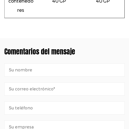
contenedo
40’GP
40’GP
res
Comentarios del mensaje