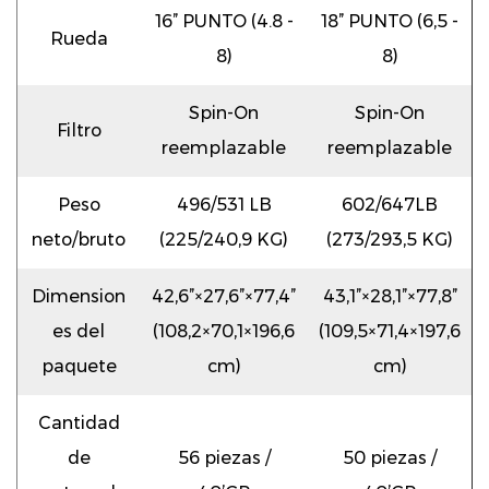
16” PUNTO (4.8 -
18” PUNTO (6,5 -
Rueda
8)
8)
Spin-On
Spin-On
Filtro
reemplazable
reemplazable
Peso
496/531 LB
602/647LB
neto/bruto
(225/240,9 KG)
(273/293,5 KG)
Dimension
42,6”×27,6”×77,4”
43,1”×28,1”×77,8”
es del
(108,2×70,1×196,6
(109,5×71,4×197,6
paquete
cm)
cm)
Cantidad
de
56 piezas /
50 piezas /