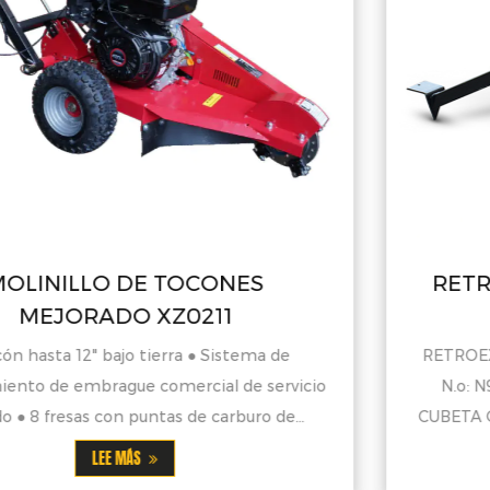
RETROEXCAVADORA CON CUB
N90A DE 10"
RETROEXCAVADORA CON CUBO DE 10" MODELO
cio
N.o: N90A MOTOR DE GASOLINA DE 9 HP LA
CUBETA GIRO 120° PARA REALIZAR OPERACION
LEE MÁS